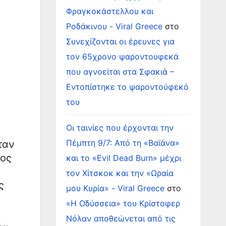
Φραγκοκάστελλου και
Ροδάκινου - Viral Greece
στο
Συνεχίζονται οι έρευνες για
τον 65χρονο ψαροντουφεκά
που αγνοείται στα Σφακιά –
Εντοπίστηκε το ψαροντούφεκό
του
Οι ταινίες που έρχονται την
Πέμπτη 9/7: Από τη «Βαϊάνα»
ταν
νος
και το «Evil Dead Burn» μέχρι
τον Χίτσκοκ και την «Ωραία
ς
μου Κυρία» - Viral Greece
στο
«Η Οδύσσεια» του Κρίστοφερ
Νόλαν αποθεώνεται από τις