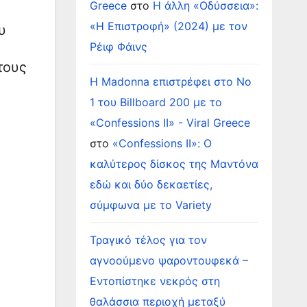
Greece
στο
Η άλλη «Οδύσσεια»:
«Η Επιστροφή» (2024) με τον
υ
Ρέιφ Φάινς
τους
Η Madonna επιστρέφει στο Νο
1 του Billboard 200 με το
«Confessions II» - Viral Greece
στο
«Confessions II»: Ο
καλύτερος δίσκος της Μαντόνα
εδώ και δύο δεκαετίες,
σύμφωνα με το Variety
Τραγικό τέλος για τον
αγνοούμενο ψαροντουφεκά –
Εντοπίστηκε νεκρός στη
θαλάσσια περιοχή μεταξύ