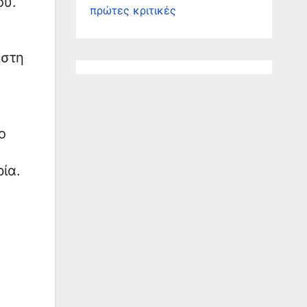
ου.
πρώτες κριτικές
υστη
ο
ία.