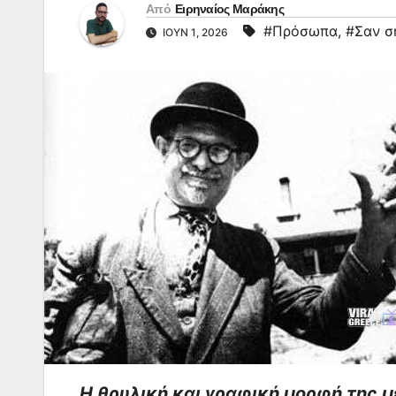
Από
Ειρηναίος Μαράκης
#Πρόσωπα
,
#Σαν σ
ΙΟΎΝ 1, 2026
Η θρυλική και γραφική μορφή της 