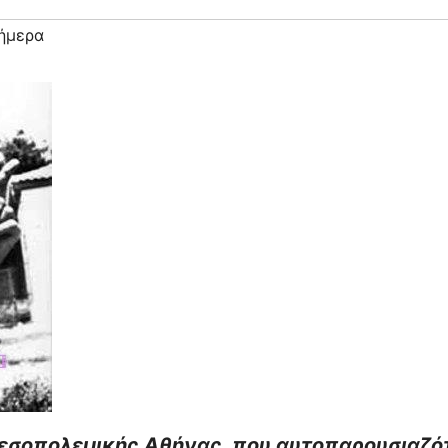
ήμερα
μεσοπολεμικής Αθήνας, που αυτοπαρουσιαζό