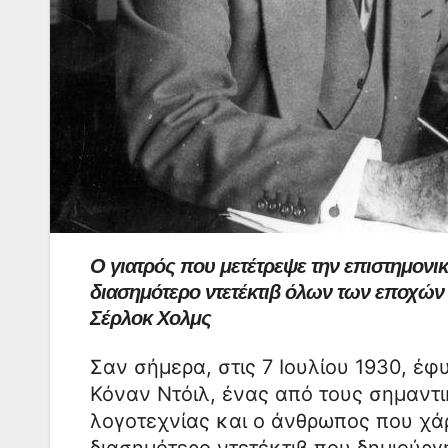
Ο γιατρός που μετέτρεψε την επιστημονι
διασημότερο ντετέκτιβ όλων των εποχών
Σέρλοκ Χολμς
Σαν σήμερα, στις 7 Ιουλίου 1930, έφ
Κόναν Ντόιλ, ένας από τους σημαντ
λογοτεχνίας και ο άνθρωπος που χά
διασημότερο ντετέκτιβ που δημιούργ