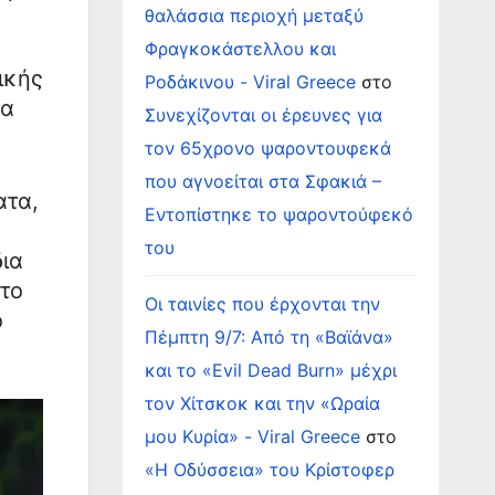
θαλάσσια περιοχή μεταξύ
Φραγκοκάστελλου και
ικής
Ροδάκινου - Viral Greece
στο
ρα
Συνεχίζονται οι έρευνες για
τον 65χρονο ψαροντουφεκά
που αγνοείται στα Σφακιά –
ατα,
Εντοπίστηκε το ψαροντούφεκό
του
ια
στο
Οι ταινίες που έρχονται την
ο
Πέμπτη 9/7: Από τη «Βαϊάνα»
και το «Evil Dead Burn» μέχρι
τον Χίτσκοκ και την «Ωραία
μου Κυρία» - Viral Greece
στο
«Η Οδύσσεια» του Κρίστοφερ