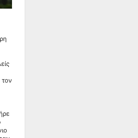
ερη
λείς
 τον
πήρε
ο
νιο