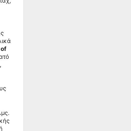
παχ,
ής
λικά
of
νατό
,
υς
λμς.
ικής
ή