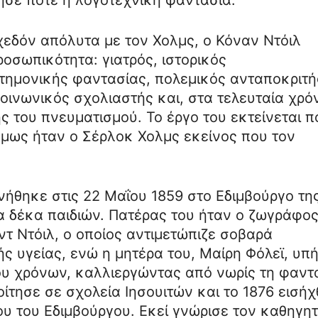
σχεδόν απόλυτα με τον Χολμς, ο Κόναν Ντόιλ
ροσωπικότητα: γιατρός, ιστορικός
τημονικής φαντασίας, πολεμικός ανταποκριτή
ινωνικός σχολιαστής και, στα τελευταία χρό
ς του πνευματισμού. Το έργο του εκτείνεται π
 όμως ήταν ο Σέρλοκ Χολμς εκείνος που τον
νήθηκε στις 22 Μαΐου 1859 στο Εδιμβούργο τη
α δέκα παιδιών. Πατέρας του ήταν ο ζωγράφος
τ Ντόιλ, ο οποίος αντιμετώπιζε σοβαρά
 υγείας, ενώ η μητέρα του, Μαίρη Φόλεϊ, υπ
ου χρόνων, καλλιεργώντας από νωρίς τη φαντ
Φοίτησε σε σχολεία Ιησουιτών και το 1876 εισή
ου του Εδιμβούργου. Εκεί γνώρισε τον καθηγη