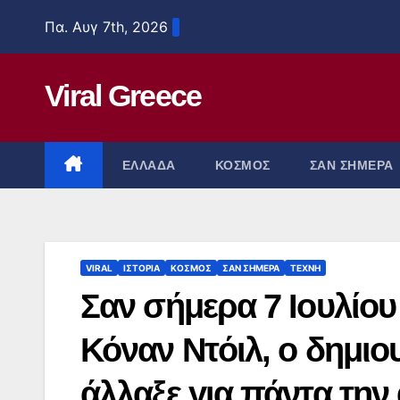
Μετάβαση
Πα. Αυγ 7th, 2026
στο
περιεχόμενο
Viral Greece
ΕΛΛΑΔΑ
ΚΟΣΜΟΣ
ΣΑΝ ΣΗΜΕΡΑ
VIRAL
ΙΣΤΟΡΙΑ
ΚΟΣΜΟΣ
ΣΑΝ ΣΗΜΕΡΑ
ΤΕΧΝΗ
Σαν σήμερα 7 Ιουλίου
Κόναν Ντόιλ, ο δημι
άλλαξε για πάντα την