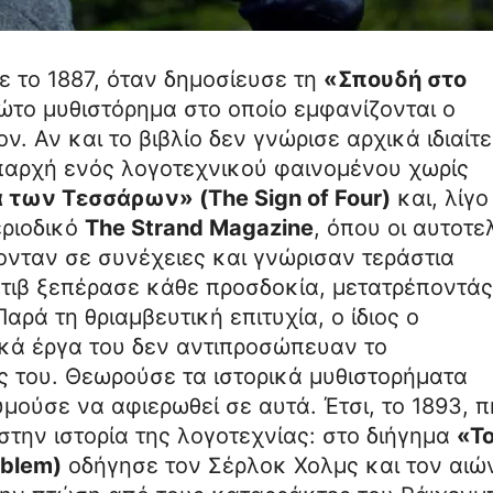
ε το 1887, όταν δημοσίευσε τη
«Σπουδή στο
ρώτο μυθιστόρημα στο οποίο εμφανίζονται ο
ν. Αν και το βιβλίο δεν γνώρισε αρχικά ιδιαίτ
απαρχή ενός λογοτεχνικού φαινομένου χωρίς
 των Τεσσάρων» (The Sign of Four)
και, λίγο
εριοδικό
The Strand Magazine
, όπου οι αυτοτε
ονταν σε συνέχειες και γνώρισαν τεράστια
κτιβ ξεπέρασε κάθε προσδοκία, μετατρέποντάς
αρά τη θριαμβευτική επιτυχία, ο ίδιος ο
ικά έργα του δεν αντιπροσώπευαν το
ς του. Θεωρούσε τα ιστορικά μυθιστορήματα
μούσε να αφιερωθεί σε αυτά. Έτσι, το 1893, 
στην ιστορία της λογοτεχνίας: στο διήγημα
«Τ
oblem)
οδήγησε τον Σέρλοκ Χολμς και τον αιώ