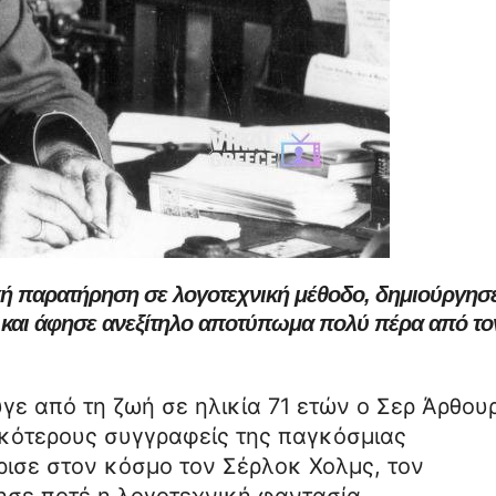
κή παρατήρηση σε λογοτεχνική μέθοδο, δημιούργησε
 και άφησε ανεξίτηλο αποτύπωμα πολύ πέρα από το
υγε από τη ζωή σε ηλικία 71 ετών ο Σερ Άρθου
ικότερους συγγραφείς της παγκόσμιας
ρισε στον κόσμο τον Σέρλοκ Χολμς, τον
ησε ποτέ η λογοτεχνική φαντασία.