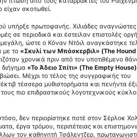
στην πτώση από τους καταρράκτες του Ράιχενμ
ο είχαν σκοτωθεί.
νού υπήρξε πρωτοφανής. Χιλιάδες αναγνώστες
ές σε περιοδικά και έστειλαν επιστολές οργ
 μεγάλη, ώστε ο Κόναν Ντόιλ αναγκάστηκε τε
ά με το
«Σκυλί των Μπάσκερβιλ» (The Hound 
τιζόταν χρονικά πριν από τον υποτιθέμενο θά
ο διήγημα
«Το Άδειο Σπίτι» (The Empty House)
βιώσει. Μέχρι το τέλος της συγγραφικής του
έκτιβ τέσσερα μυθιστορήματα και πενήντα έξι
 τους πιο επιδραστικούς λογοτεχνικούς κύκλο
στόσο, δεν περιορίστηκε ποτέ στον Σέρλοκ Χο
ατα, έργα τρόμου, περιπέτειας και επιστημον
άλλων τον καθηγητή Τσάλεντζερ, πρωταγωνιστ