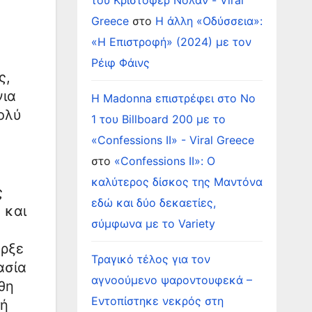
του Κρίστοφερ Νόλαν - Viral
Greece
στο
Η άλλη «Οδύσσεια»:
«Η Επιστροφή» (2024) με τον
Ρέιφ Φάινς
ς,
νια
Η Madonna επιστρέφει στο Νο
ολύ
1 του Billboard 200 με το
«Confessions II» - Viral Greece
στο
«Confessions II»: Ο
καλύτερος δίσκος της Μαντόνα
ς
εδώ και δύο δεκαετίες,
 και
σύμφωνα με το Variety
ήρξε
Τραγικό τέλος για τον
ασία
αγνοούμενο ψαροντουφεκά –
χθη
Εντοπίστηκε νεκρός στη
τή