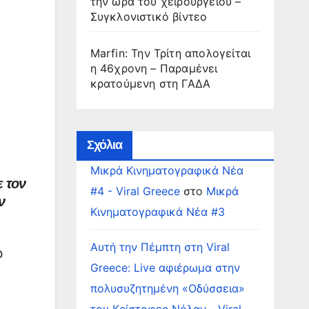
την ώρα του χειρουργείου –
Συγκλονιστικό βίντεο
Marfin: Την Τρίτη απολογείται
η 46χρονη – Παραμένει
κρατούμενη στη ΓΑΔΑ
Σχόλια
Μικρά Κινηματογραφικά Νέα
 τον
#4 - Viral Greece
στο
Μικρά
ν
Κινηματογραφικά Νέα #3
Αυτή την Πέμπτη στη Viral
ρ
Greece: Live αφιέρωμα στην
πολυσυζητημένη «Οδύσσεια»