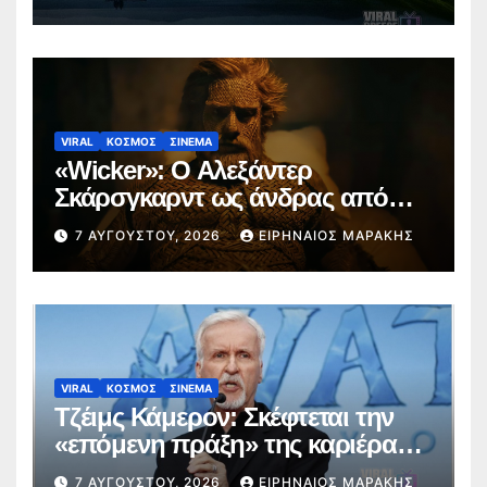
Φεστιβάλ Εδιμβούργου
VIRAL
ΚΟΣΜΟΣ
ΣΙΝΕΜΑ
«Wicker»: Ο Αλεξάντερ
Σκάρσγκαρντ ως άνδρας από
ψάθα προκαλεί διαδικτυακή
7 ΑΥΓΟΎΣΤΟΥ, 2026
ΕΙΡΗΝΑΊΟΣ ΜΑΡΆΚΗΣ
φρενίτιδα (trailer)
VIRAL
ΚΟΣΜΟΣ
ΣΙΝΕΜΑ
Τζέιμς Κάμερον: Σκέφτεται την
«επόμενη πράξη» της καριέρας
του πέρα από το σύμπαν του
7 ΑΥΓΟΎΣΤΟΥ, 2026
ΕΙΡΗΝΑΊΟΣ ΜΑΡΆΚΗΣ