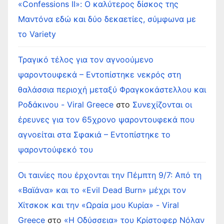
«Confessions II»: Ο καλύτερος δίσκος της
Μαντόνα εδώ και δύο δεκαετίες, σύμφωνα με
το Variety
Τραγικό τέλος για τον αγνοούμενο
ψαροντουφεκά – Εντοπίστηκε νεκρός στη
θαλάσσια περιοχή μεταξύ Φραγκοκάστελλου και
Ροδάκινου - Viral Greece
στο
Συνεχίζονται οι
έρευνες για τον 65χρονο ψαροντουφεκά που
αγνοείται στα Σφακιά – Εντοπίστηκε το
ψαροντούφεκό του
Οι ταινίες που έρχονται την Πέμπτη 9/7: Από τη
«Βαϊάνα» και το «Evil Dead Burn» μέχρι τον
Χίτσκοκ και την «Ωραία μου Κυρία» - Viral
Greece
στο
«Η Οδύσσεια» του Κρίστοφερ Νόλαν