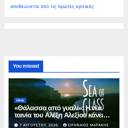
αποθεώνεται από τις πρώτες κριτικές
You missed
VIRAL
«Θάλασσα από γυαλί»: Η νέα
ταινία του Αλέξη Αλεξίου κάνει
παγκόσμια πρεμιέρα στο
7 ΑΥΓΟΎΣΤΟΥ, 2026
ΕΙΡΗΝΑΊΟΣ ΜΑΡΆΚΗΣ