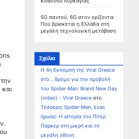
κινδύνου πυρκαγιάς
5G παντού, 6G στον ορίζοντα:
Πού βρίσκεται η Ελλάδα στη
μεγάλη τεχνολογική μετάβαση
ons
Σχόλια
s
Η 4η Εκπομπή της Viral Greece
στο… δρόμο για την προβολή
 την
του Spider-Man: Brand New Day
 και
(video) - Viral Greece
στο
Τέσσερις Spider-Men, ένας
ήρωας: Η ιστορία του Πίτερ
ν.
Πάρκερ στη μικρή και τη
που
μεγάλη οθόνη