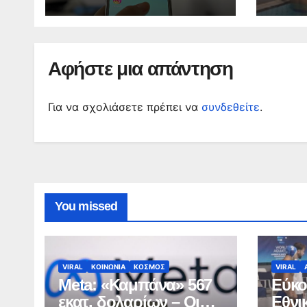
Αφήστε μια απάντηση
Για να σχολιάσετε πρέπει να
συνδεθείτε
.
You missed
VIRAL
ΚΟΙΝΩΝΙΑ
ΚΟΣΜΟΣ
VIRAL
Meta: «Καμπάνα» 567
Εύκο
εκατ. δολαρίων – Οι
Εθνι