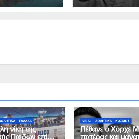
ΑΘΛΗΤΙΚΑ
ΕΛΛΑΔΑ
VIRAL
ΑΘΛΗΤΙΚΑ
ΚΟΣΜΟΣ
λη νίκη της
Πέθανε ο Χόρχε Μ
κής Παίδων επί
πατέρας και μάνα