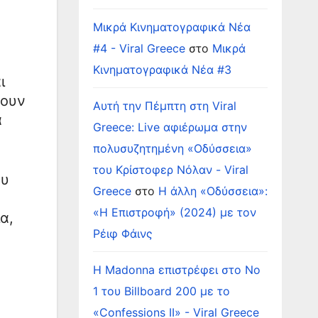
Μικρά Κινηματογραφικά Νέα
#4 - Viral Greece
στο
Μικρά
Κινηματογραφικά Νέα #3
ι
ύουν
Αυτή την Πέμπτη στη Viral
α
Greece: Live αφιέρωμα στην
πολυσυζητημένη «Οδύσσεια»
του Κρίστοφερ Νόλαν - Viral
ου
Greece
στο
Η άλλη «Οδύσσεια»:
«Η Επιστροφή» (2024) με τον
α,
Ρέιφ Φάινς
Η Madonna επιστρέφει στο Νο
1 του Billboard 200 με το
«Confessions II» - Viral Greece