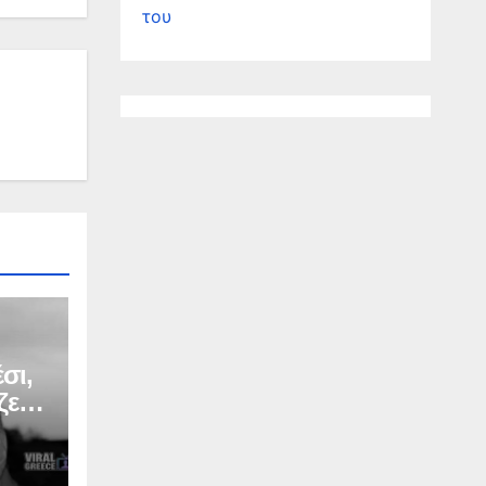
του
σι,
ζερ
Σ