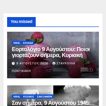
You missed
VIRAL
ΕΛΛΑΔΑ
Εορτολόγιο 9 Αυγούστου: Ποιοι
γιορτάζουν σήμερα, Κυριακή
9 ΑΥΓΟΎΣΤΟΥ, 2026
ΣΤΑΥΡΟΎΛΑ
ΠΟΝΤΙΚΆΚΗ
VIRAL
ΚΟΣΜΟΣ
ΣΑΝ ΣΗΜΕΡΑ
Σαν σήμερα, 9 Αυγούστου 1945: