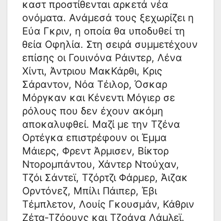
καστ προστίθενται αρκετά νέα
ονόματα. Ανάμεσά τους ξεχωρίζει η
Εύα Γκριν, η οποία θα υποδυθεί τη
θεία Οφηλία. Στη σειρά συμμετέχουν
επίσης οι Γουινόνα Ράιντερ, Λένα
Χίντι, Άντριου ΜακΚάρθι, Κρις
Σάραντον, Νόα Τέιλορ, Όσκαρ
Μόργκαν και Κένεντι Μόγιερ σε
ρόλους που δεν έχουν ακόμη
αποκαλυφθεί. Μαζί με την Τζένα
Ορτέγκα επιστρέφουν οι Έμμα
Μάιερς, Φρεντ Άρμισεν, Βίκτορ
Ντορομπάντου, Χάντερ Ντούχαν,
Τζόι Σάντεϊ, Τζόρτζι Φάρμερ, Άιζακ
Ορντόνεζ, Μπίλι Πάιπερ, Έβι
Τέμπλετον, Λουίς Γκουσμάν, Κάθριν
Ζέτα-Τζόουνς και Τζοάνα Λάμλεϊ.