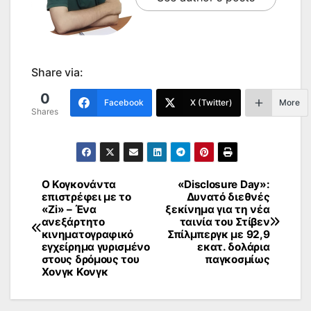
Share via:
0
Facebook
X (Twitter)
More
Shares
Ο Κογκονάντα
«Disclosure Day»:
Πλοήγηση
επιστρέφει με το
Δυνατό διεθνές
«Zi» – Ένα
ξεκίνημα για τη νέα
άρθρων
ανεξάρτητο
ταινία του Στίβεν
κινηματογραφικό
Σπίλμπεργκ με 92,9
εγχείρημα γυρισμένο
εκατ. δολάρια
στους δρόμους του
παγκοσμίως
Χονγκ Κονγκ