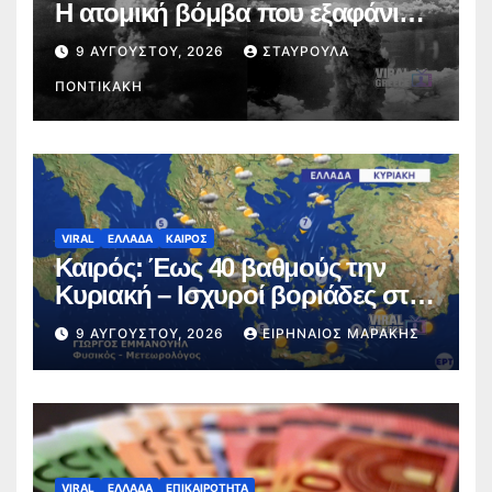
Η ατομική βόμβα που εξαφάνισε
το Ναγκασάκι
9 ΑΥΓΟΎΣΤΟΥ, 2026
ΣΤΑΥΡΟΎΛΑ
ΠΟΝΤΙΚΆΚΗ
VIRAL
ΕΛΛΑΔΑ
ΚΑΙΡΟΣ
Καιρός: Έως 40 βαθμούς την
Κυριακή – Ισχυροί βοριάδες στο
Αιγαίο (video)
9 ΑΥΓΟΎΣΤΟΥ, 2026
ΕΙΡΗΝΑΊΟΣ ΜΑΡΆΚΗΣ
VIRAL
ΕΛΛΑΔΑ
ΕΠΙΚΑΙΡΟΤΗΤΑ