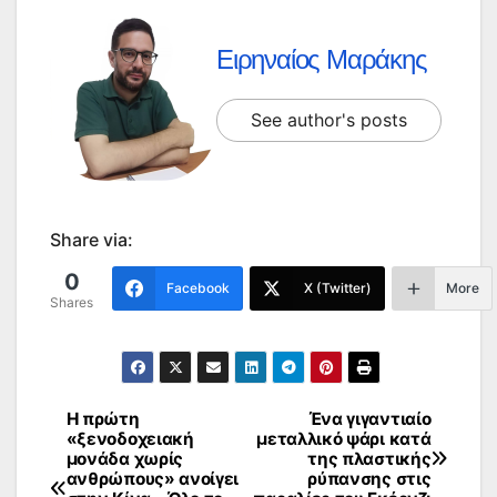
Ειρηναίος Μαράκης
See author's posts
Share via:
0
Facebook
X (Twitter)
More
Shares
Η πρώτη
Ένα γιγαντιαίο
Πλοήγηση
«ξενοδοχειακή
μεταλλικό ψάρι κατά
μονάδα χωρίς
της πλαστικής
άρθρων
ανθρώπους» ανοίγει
ρύπανσης στις