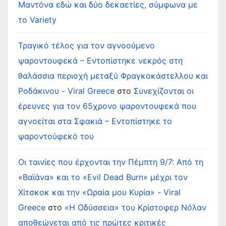
Μαντόνα εδώ και δύο δεκαετίες, σύμφωνα με
το Variety
Τραγικό τέλος για τον αγνοούμενο
ψαροντουφεκά – Εντοπίστηκε νεκρός στη
θαλάσσια περιοχή μεταξύ Φραγκοκάστελλου και
Ροδάκινου - Viral Greece
στο
Συνεχίζονται οι
έρευνες για τον 65χρονο ψαροντουφεκά που
αγνοείται στα Σφακιά – Εντοπίστηκε το
ψαροντούφεκό του
Οι ταινίες που έρχονται την Πέμπτη 9/7: Από τη
«Βαϊάνα» και το «Evil Dead Burn» μέχρι τον
Χίτσκοκ και την «Ωραία μου Κυρία» - Viral
Greece
στο
«Η Οδύσσεια» του Κρίστοφερ Νόλαν
αποθεώνεται από τις πρώτες κριτικές