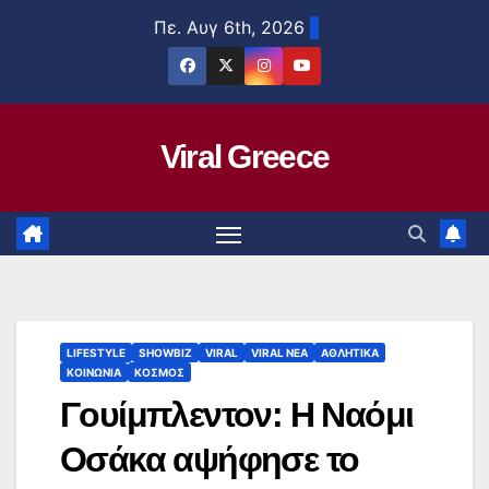
Μετάβαση
Πε. Αυγ 6th, 2026
στο
περιεχόμενο
Viral Greece
LIFESTYLE
SHOWBIZ
VIRAL
VIRAL ΝΕΑ
ΑΘΛΗΤΙΚΑ
ΚΟΙΝΩΝΙΑ
ΚΟΣΜΟΣ
Γουίμπλεντον: Η Ναόμι
Οσάκα αψήφησε το