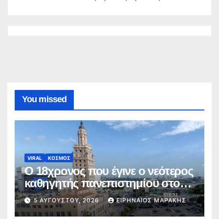
You missed
VIRAL
ΚΟΣΜΟΣ
Ο 18χρονος που έγινε ο νεότερος
καθηγητής πανεπιστημίου στον
κόσμο
5 ΑΥΓΟΎΣΤΟΥ, 2026
ΕΙΡΗΝΑΊΟΣ ΜΑΡΆΚΗΣ