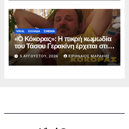
VIRAL
ΕΛΛΑΔΑ
ΣΙΝΕΜΑ
«Ο Κόκορας»: Η πικρή κωμωδία
του Τάσου Γερακίνη έρχεται στις
αίθουσες στις 10 Σεπτεμβρίου
5 ΑΥΓΟΎΣΤΟΥ, 2026
ΕΙΡΗΝΑΊΟΣ ΜΑΡΆΚΗΣ
(trailer)