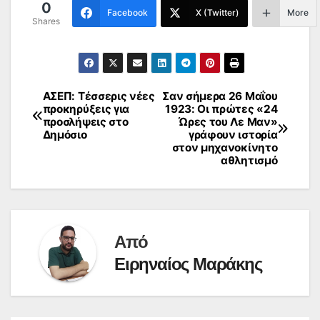
0
Facebook
X (Twitter)
More
Shares
ΑΣΕΠ: Τέσσερις νέες
Σαν σήμερα 26 Μαΐου
Πλοήγηση
προκηρύξεις για
1923: Οι πρώτες «24
προσλήψεις στο
Ώρες του Λε Μαν»
άρθρων
Δημόσιο
γράφουν ιστορία
στον μηχανοκίνητο
αθλητισμό
Από
Ειρηναίος Μαράκης