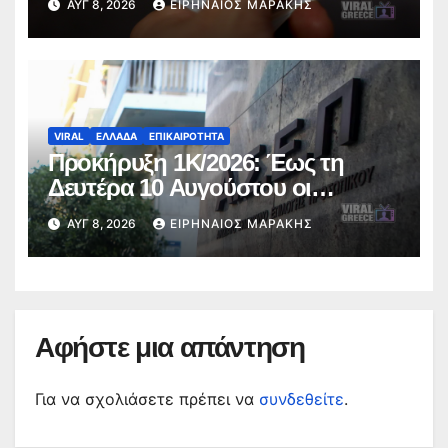
ΑΥΓ 8, 2026
ΕΙΡΗΝΑΊΟΣ ΜΑΡΆΚΗΣ
VIRAL
ΕΛΛΑΔΑ
ΕΠΙΚΑΙΡΟΤΗΤΑ
Προκήρυξη 1Κ/2026: Έως τη
Δευτέρα 10 Αυγούστου οι
ενστάσεις για τα προσωρινά
ΑΥΓ 8, 2026
ΕΙΡΗΝΑΊΟΣ ΜΑΡΆΚΗΣ
αποτελέσματα
Αφήστε μια απάντηση
Για να σχολιάσετε πρέπει να
συνδεθείτε
.