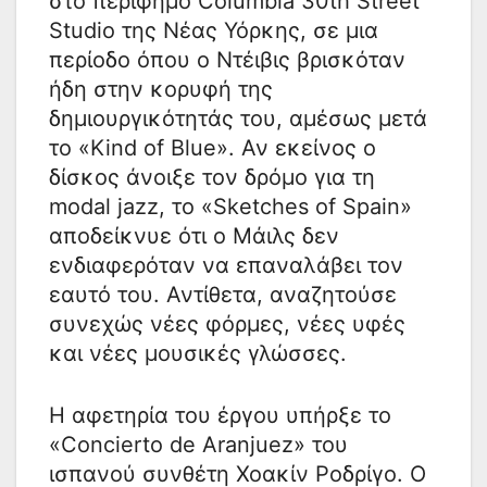
στο περίφημο Columbia 30th Street
Studio της Νέας Υόρκης, σε μια
περίοδο όπου ο Ντέιβις βρισκόταν
ήδη στην κορυφή της
δημιουργικότητάς του, αμέσως μετά
το «Kind of Blue». Αν εκείνος ο
δίσκος άνοιξε τον δρόμο για τη
modal jazz, το «Sketches of Spain»
αποδείκνυε ότι ο Μάιλς δεν
ενδιαφερόταν να επαναλάβει τον
εαυτό του. Αντίθετα, αναζητούσε
συνεχώς νέες φόρμες, νέες υφές
και νέες μουσικές γλώσσες.
Η αφετηρία του έργου υπήρξε το
«Concierto de Aranjuez» του
ισπανού συνθέτη Χοακίν Ροδρίγο. Ο