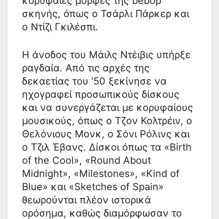
κορυφαίες μορφές της bebop
σκηνής, όπως ο Τσάρλι Πάρκερ και
ο Ντίζι Γκιλέσπι.
Η άνοδος του Μάιλς Ντέιβις υπήρξε
ραγδαία. Από τις αρχές της
δεκαετίας του ’50 ξεκίνησε να
ηχογραφεί προσωπικούς δίσκους
και να συνεργάζεται με κορυφαίους
μουσικούς, όπως ο Τζον Κολτρέιν, ο
Θελόνιους Μονκ, ο Σόνι Ρόλινς και
ο Τζιλ Έβανς. Δίσκοι όπως τα «Birth
of the Cool», «Round About
Midnight», «Milestones», «Kind of
Blue» και «Sketches of Spain»
θεωρούνται πλέον ιστορικά
ορόσημα, καθώς διαμόρφωσαν το