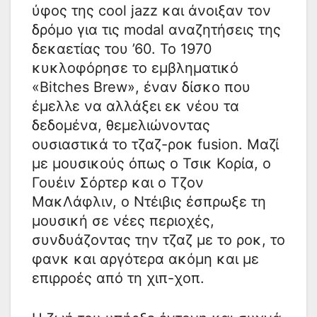
ύφος της cool jazz και άνοιξαν τον
δρόμο για τις modal αναζητήσεις της
δεκαετίας του ’60. Το 1970
κυκλοφόρησε το εμβληματικό
«Bitches Brew», έναν δίσκο που
έμελλε να αλλάξει εκ νέου τα
δεδομένα, θεμελιώνοντας
ουσιαστικά το τζαζ-ροκ fusion. Μαζί
με μουσικούς όπως ο Τσικ Κορία, ο
Γουέιν Σόρτερ και ο Τζον
ΜακΛάφλιν, ο Ντέιβις έσπρωξε τη
μουσική σε νέες περιοχές,
συνδυάζοντας την τζαζ με το ροκ, το
φανκ και αργότερα ακόμη και με
επιρροές από τη χιπ-χοπ.