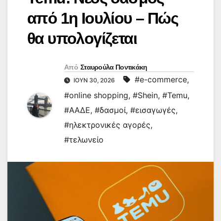
από 1η Ιουλίου – Πώς
θα υπολογίζεται
Από
Σταυρούλα Ποντικάκη
#e-commerce
,
ΙΟΎΝ 30, 2026
#online shopping
,
#Shein
,
#Temu
,
#ΑΑΔΕ
,
#δασμοί
,
#εισαγωγές
,
#ηλεκτρονικές αγορές
,
#τελωνείο