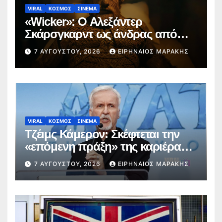
VIRAL
ΚΟΣΜΟΣ
ΣΙΝΕΜΑ
«Wicker»: Ο Αλεξάντερ
Σκάρσγκαρντ ως άνδρας από
ψάθα προκαλεί διαδικτυακή
7 ΑΥΓΟΎΣΤΟΥ, 2026
ΕΙΡΗΝΑΊΟΣ ΜΑΡΆΚΗΣ
φρενίτιδα (trailer)
VIRAL
ΚΟΣΜΟΣ
ΣΙΝΕΜΑ
Τζέιμς Κάμερον: Σκέφτεται την
«επόμενη πράξη» της καριέρας
του πέρα από το σύμπαν του
7 ΑΥΓΟΎΣΤΟΥ, 2026
ΕΙΡΗΝΑΊΟΣ ΜΑΡΆΚΗΣ
Avatar