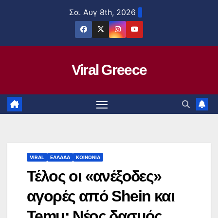
Μετάβαση
Σα. Αυγ 8th, 2026
στο
περιεχόμενο
Viral Greece
VIRAL
ΕΛΛΑΔΑ
ΚΟΙΝΩΝΙΑ
Τέλος οι «ανέξοδες»
αγορές από Shein και
Temu: Νέος δασμός