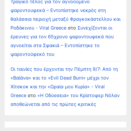
Τραγικό τέλος για τον αγνοούμενο
ψαροντουφεκά – Εντοπίστηκε νεκρός στη
θαλάσσια περιοχή μεταξύ Φραγκοκάστελλου και
Ροδάκινου - Viral Greece
στο
Συνεχίζονται οι
έρευνες για τον 65χρονο ψαροντουφεκά που
αγνοείται στα Σφακιά – Εντοπίστηκε το
ψαροντούφεκό του
Οι ταινίες που έρχονται την Πέμπτη 9/7: Από τη
«Βαϊάνα» και το «Evil Dead Burn» μέχρι τον
Χίτσκοκ και την «Ωραία μου Κυρία» - Viral
Greece
στο
«Η Οδύσσεια» του Κρίστοφερ Νόλαν
αποθεώνεται από τις πρώτες κριτικές