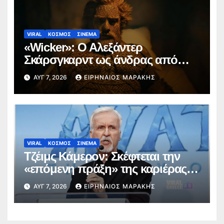
VIRAL
ΚΟΣΜΟΣ
ΣΙΝΕΜΑ
«Wicker»: Ο Αλεξάντερ
Σκάρσγκαρντ ως άνδρας από
ψάθα προκαλεί διαδικτυακή
ΑΥΓ 7, 2026
ΕΙΡΗΝΑΊΟΣ ΜΑΡΆΚΗΣ
φρενίτιδα (trailer)
VIRAL
ΚΟΣΜΟΣ
ΣΙΝΕΜΑ
Τζέιμς Κάμερον: Σκέφτεται την
«επόμενη πράξη» της καριέρας
του πέρα από το σύμπαν του
ΑΥΓ 7, 2026
ΕΙΡΗΝΑΊΟΣ ΜΑΡΆΚΗΣ
Avatar