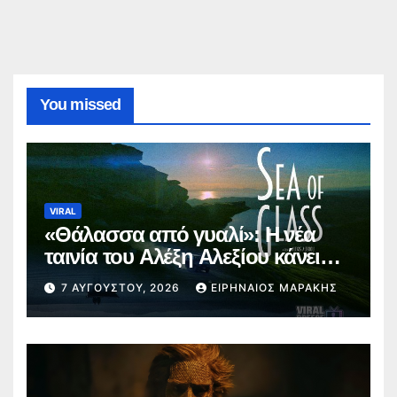
You missed
VIRAL
«Θάλασσα από γυαλί»: Η νέα
ταινία του Αλέξη Αλεξίου κάνει
παγκόσμια πρεμιέρα στο
7 ΑΥΓΟΎΣΤΟΥ, 2026
ΕΙΡΗΝΑΊΟΣ ΜΑΡΆΚΗΣ
Φεστιβάλ Εδιμβούργου