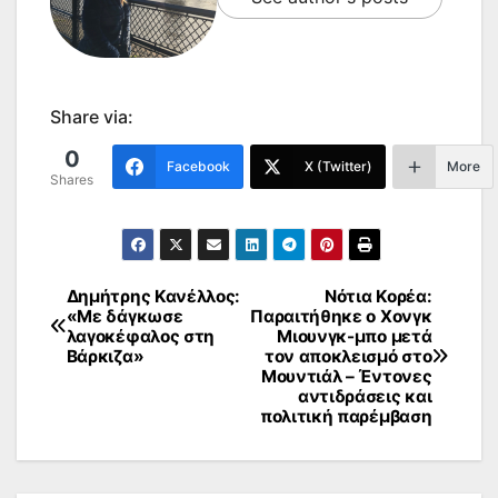
Share via:
0
Facebook
X (Twitter)
More
Shares
Δημήτρης Κανέλλος:
Νότια Κορέα:
Πλοήγηση
«Με δάγκωσε
Παραιτήθηκε ο Χονγκ
λαγοκέφαλος στη
Μιουνγκ-μπο μετά
άρθρων
Βάρκιζα»
τον αποκλεισμό στο
Μουντιάλ – Έντονες
αντιδράσεις και
πολιτική παρέμβαση