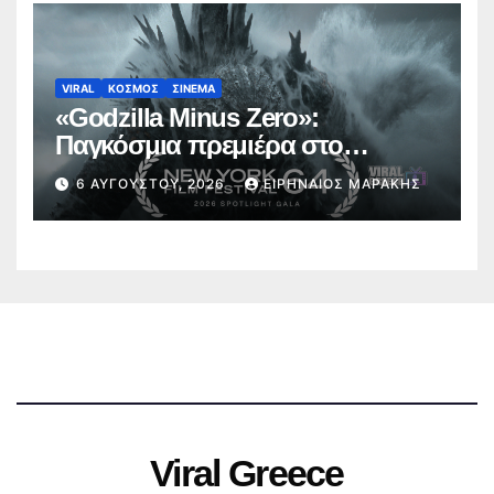
VIRAL
ΚΟΣΜΟΣ
ΣΙΝΕΜΑ
«Godzilla Minus Zero»:
Παγκόσμια πρεμιέρα στο
Φεστιβάλ Κινηματογράφου της
6 ΑΥΓΟΎΣΤΟΥ, 2026
ΕΙΡΗΝΑΊΟΣ ΜΑΡΆΚΗΣ
Νέας Υόρκης (trailer)
Viral Greece