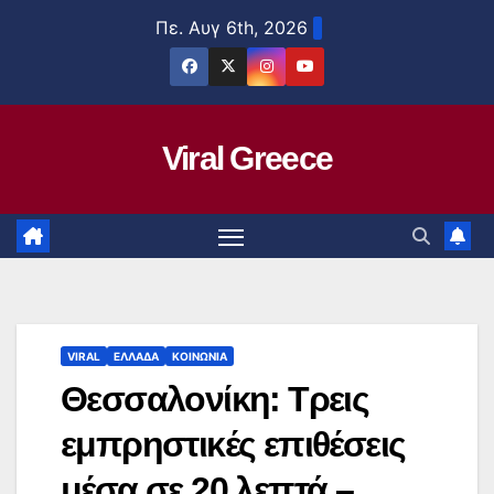
Μετάβαση
Πε. Αυγ 6th, 2026
στο
περιεχόμενο
Viral Greece
VIRAL
ΕΛΛΑΔΑ
ΚΟΙΝΩΝΙΑ
Θεσσαλονίκη: Τρεις
εμπρηστικές επιθέσεις
μέσα σε 20 λεπτά –