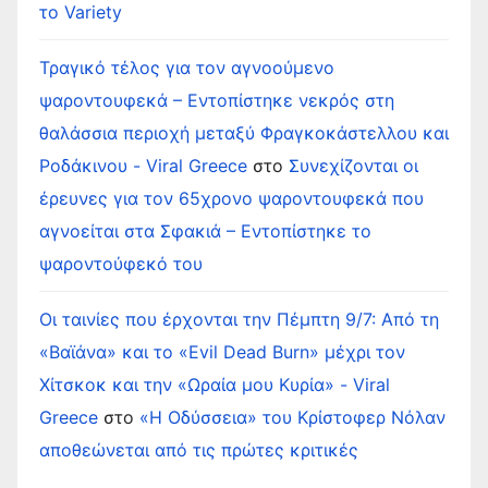
το Variety
Τραγικό τέλος για τον αγνοούμενο
ψαροντουφεκά – Εντοπίστηκε νεκρός στη
θαλάσσια περιοχή μεταξύ Φραγκοκάστελλου και
Ροδάκινου - Viral Greece
στο
Συνεχίζονται οι
έρευνες για τον 65χρονο ψαροντουφεκά που
αγνοείται στα Σφακιά – Εντοπίστηκε το
ψαροντούφεκό του
Οι ταινίες που έρχονται την Πέμπτη 9/7: Από τη
«Βαϊάνα» και το «Evil Dead Burn» μέχρι τον
Χίτσκοκ και την «Ωραία μου Κυρία» - Viral
Greece
στο
«Η Οδύσσεια» του Κρίστοφερ Νόλαν
αποθεώνεται από τις πρώτες κριτικές