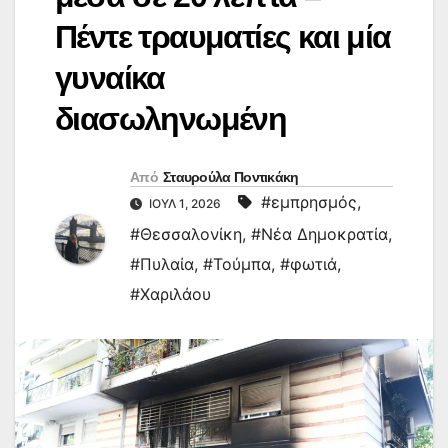
Πέντε τραυματίες και μία
γυναίκα
διασωληνωμένη
Από
Σταυρούλα Ποντικάκη
#εμπρησμός
,
ΙΟΎΛ 1, 2026
#Θεσσαλονίκη
,
#Νέα Δημοκρατία
,
#Πυλαία
,
#Τούμπα
,
#φωτιά
,
#Χαριλάου