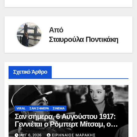
Από
Σταυρούλα Ποντικάκη
Σχετικό Άρθρο
VIRAL
ΣΑΝ ΣΗΜΕΡΑ
ΣΙΝΕΜΑ
Σαν σήμερα, 6 Αυγούστου 1917:
Γεννιέται ο Ρόμπερτ Μίτσαμ, ο
σκληρός του φιλμ νουάρ και ο
ΑΥΓ 6, 2026
ΕΙΡΗΝΑΊΟΣ ΜΑΡΆΚΗΣ