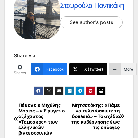
Σταυρούλα Ποντικάκη
See author's posts
Share via:
0
Facebook
X (Twitter)
More
Shares
Πέθανε ο Μιχάλης
Μητσοτάκης: «Πάμε
Πλοήγηση
Μόσιος – «Έφυγε» ο
να τελειώσουμε τη
αξέχαστος
δουλειά» – Το σχέδιο
άρθρων
«Ταμτάκος» των
της κυβέρνησης έως
ελληνικών
τις εκλογές
βιντεοταινιών