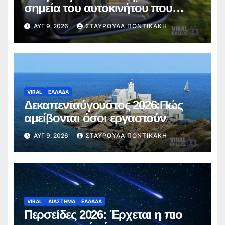
σημεία του αυτοκινήτου που
πρέπει να ελέγξετε πριν από το
ΑΥΓ 9, 2026
ΣΤΑΥΡΟΎΛΑ ΠΟΝΤΙΚΆΚΗ
ταξίδι
VIRAL
ΕΛΛΑΔΑ
Δεκαπενταύγουστος 2026:Πώς
αμείβονται όσοι εργαστούν
ΑΥΓ 9, 2026
ΣΤΑΥΡΟΎΛΑ ΠΟΝΤΙΚΆΚΗ
VIRAL
ΔΙΑΣΤΗΜΑ
ΕΛΛΑΔΑ
Περσείδες 2026: Έρχεται η πιο