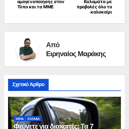
ομογενοποίησης στον
Καλαμάτα με
Τύπο και τα ΜΜΕ
προβολές όλο το
καλοκαίρι
Από
Ειρηναίος Μαράκης
Σχετικό Άρθρο
VIRAL
ΕΛΛΑΔΑ
Φεύγετε για διακοπές; Τα 7