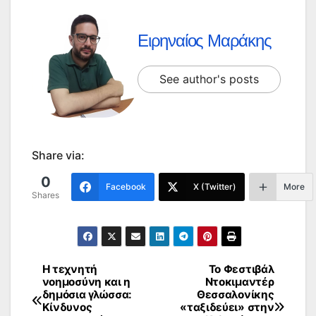
Ειρηναίος Μαράκης
See author's posts
Share via:
0
Facebook
X (Twitter)
More
Shares
Η τεχνητή
Το Φεστιβάλ
Πλοήγηση
νοημοσύνη και η
Ντοκιμαντέρ
δημόσια γλώσσα:
Θεσσαλονίκης
άρθρων
Κίνδυνος
«ταξιδεύει» στην