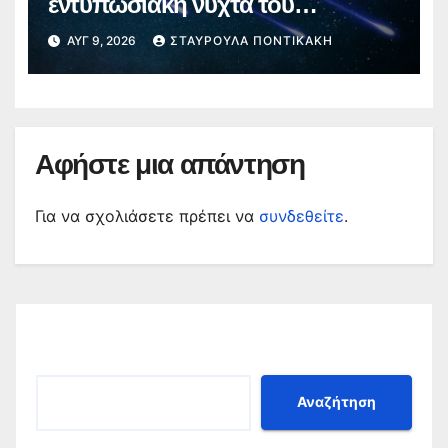
εντυπωσιακή νύχτα του
καλοκαιριού – Πότε θα δούμε τα
ΑΥΓ 9, 2026
ΣΤΑΥΡΟΎΛΑ ΠΟΝΤΙΚΆΚΗ
«πεφταστέρια»
Αφήστε μια απάντηση
Για να σχολιάσετε πρέπει να
συνδεθείτε
.
Αναζήτηση
Αναζήτηση