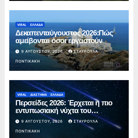
VIRAL
ΕΛΛΑΔΑ
Δεκαπενταύγουστος 2026:Πώς
αμείβονται όσοι εργαστούν
9 ΑΥΓΟΎΣΤΟΥ, 2026
ΣΤΑΥΡΟΎΛΑ
ΠΟΝΤΙΚΆΚΗ
VIRAL
ΔΙΑΣΤΗΜΑ
ΕΛΛΑΔΑ
Περσείδες 2026: Έρχεται η πιο
εντυπωσιακή νύχτα του
καλοκαιριού – Πότε θα δούμε τα
9 ΑΥΓΟΎΣΤΟΥ, 2026
ΣΤΑΥΡΟΎΛΑ
«πεφταστέρια»
ΠΟΝΤΙΚΆΚΗ